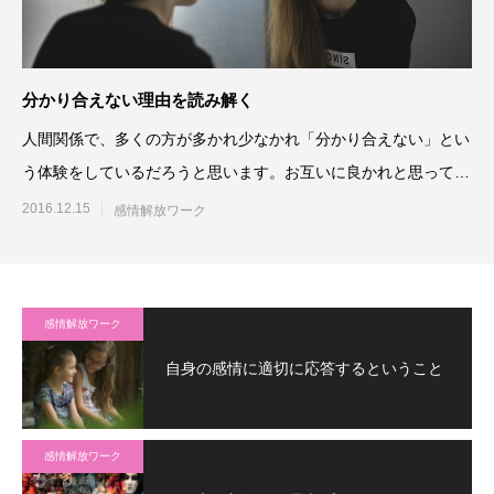
分かり合えない理由を読み解く
人間関係で、多くの方が多かれ少なかれ「分かり合えない」とい
う体験をしているだろうと思います。お互いに良かれと思ってや
っていることがかみ合わな
2016.12.15
感情解放ワーク
感情解放ワーク
自身の感情に適切に応答するということ
感情解放ワーク