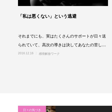
「私は悪くない」という逃避
それまでにも、実はたくさんのサポートが日々送
られていて、高次の導きは決してあなたの苦しい
歩みを傍観しているわけではありません。けれ
2016.12.16
感情解放ワーク
ど、どれだ
日々の気づき