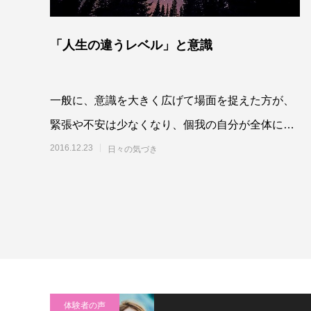
「人生の違うレベル」と意識
一般に、意識を大きく広げて場面を捉えた方が、
緊張や不安は少なくなり、個我の自分が全体によ
って支えられている安心感を感じるようになりま
2016.12.23
日々の気づき
す。そう
体験者の声