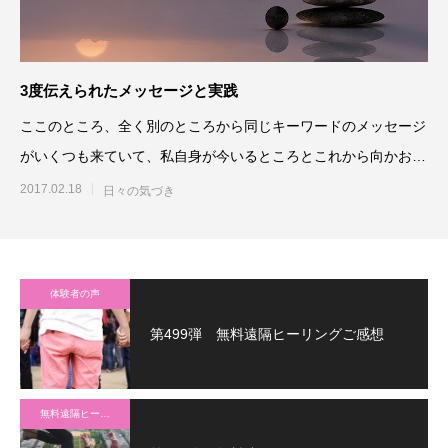
3度伝えられたメッセージと実践
ここのところ、全く別のところから同じキーワードのメッセージ
がいくつも来ていて、私自身が今いるところとこれから向かおう
としているところを再確認
2017.02.18
日々の気づき
体験者の声
第499弾 無料遠隔ヒーリングご感想
無料遠隔ヒーリング