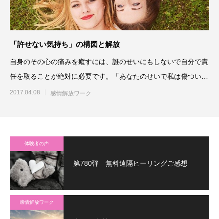
「許せない気持ち」の構図と解放
自身のその心の痛みを癒すには、誰のせいにもしないで自分で責
任を取ることが絶対に必要です。「あなたのせいで私は傷つい
た。こんな目に遭っている」
2017.04.08
感情解放ワーク
体験者の声
第780弾 無料遠隔ヒーリングご感想
感情解放ワーク