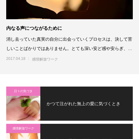
内なる声につながるために
消し去っていた真実の自分に出会っていくプロセスは、決して苦
しいことばかりではありません。とても深い安ど感や安らぎ、自
信、在るべきところに在る
2017.04.18
感情解放ワーク
日々の気づき
かつて注がれた無上の愛に気づくとき
感情解放ワーク