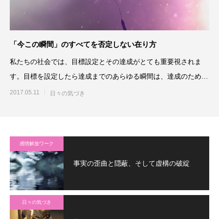
「今この瞬間」のすべてを否定しない在り方
私たちの社会では、目標設定とその達成がとても重要視されま
す。目標を設定したら達成までのあらゆる瞬間は、達成のために
費やされる二次的なものとさ
2017.05.11
日々の気づき
感情解放ワーク
事実の歪曲と隠蔽、そして虚構の破綻
日々の気づき