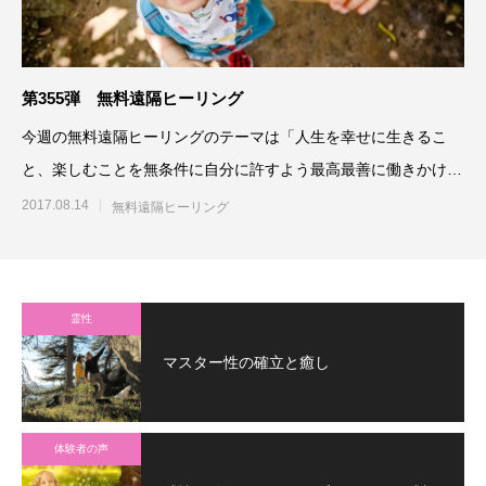
第355弾 無料遠隔ヒーリング
今週の無料遠隔ヒーリングのテーマは「人生を幸せに生きるこ
と、楽しむことを無条件に自分に許すよう最高最善に働きかけ
る」です。参加される方は、「
2017.08.14
無料遠隔ヒーリング
霊性
マスター性の確立と癒し
体験者の声