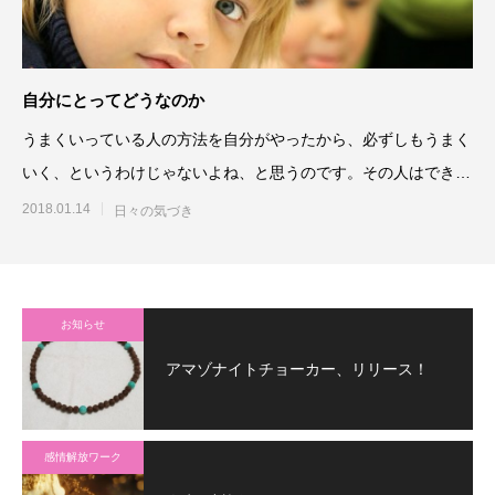
自分にとってどうなのか
うまくいっている人の方法を自分がやったから、必ずしもうまく
いく、というわけじゃないよね、と思うのです。その人はできた
かもしれない。けれど、背
2018.01.14
日々の気づき
お知らせ
アマゾナイトチョーカー、リリース！
感情解放ワーク