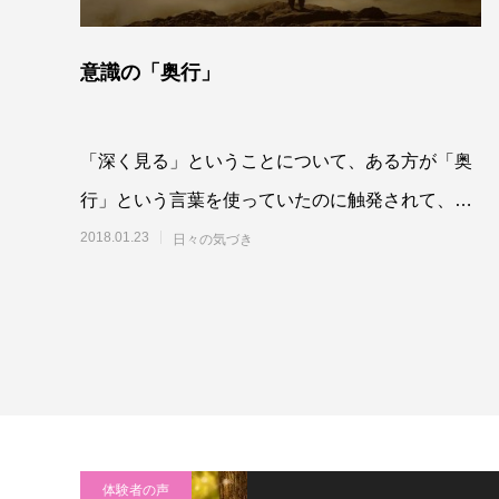
意識の「奥行」
「深く見る」ということについて、ある方が「奥
行」という言葉を使っていたのに触発されて、自
分はどのくらいものごとの「奥行」を捉えられて
2018.01.23
日々の気づき
いるだろ
体験者の声