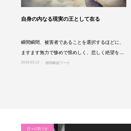
自身の内なる現実の王として在る
瞬間瞬間、被害者であることを選択するほどに、
ますます無力で惨めで恨めしく、悲しく絶望を味
わうでしょう。自身の現実を創造するパワーを、
2018.03.13
感情解放ワーク
殊更に自
日々の気づき