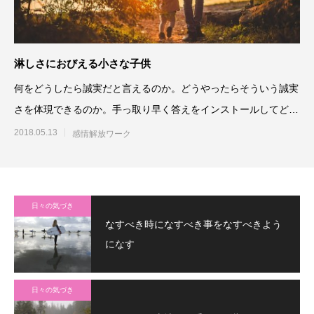
淋しさにおびえる小さな子供
何をどうしたら誠実だと言えるのか。どうやったらそういう誠実
さを体現できるのか。手っ取り早く答えをインストールしてどう
にかしようとするのだけで
2018.05.13
感情解放ワーク
日々の気づき
なすべき時になすべき事をなすべきよう
になす
日々の気づき