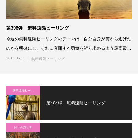
第398弾 無料遠隔ヒーリング
今週の無料遠隔ヒーリングのテーマは「自分自身が何から逃げた
のかを明確にし、それに直面する勇気を祈り求めるよう最高最善
に働きかける」です。参加
2018.06.11
無料遠隔ヒーリング
無料遠隔ヒーリング
第484弾 無料遠隔ヒーリング
日々の気づき