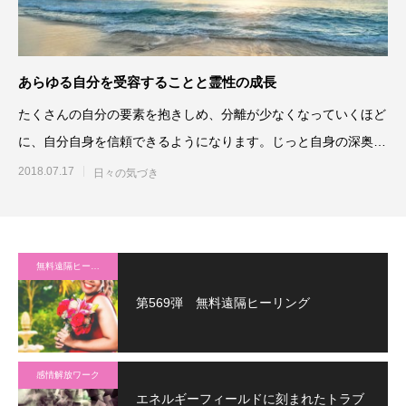
あらゆる自分を受容することと霊性の成長
たくさんの自分の要素を抱きしめ、分離が少なくなっていくほど
に、自分自身を信頼できるようになります。じっと自身の深奥に
心を澄ませることが容易に
2018.07.17
日々の気づき
無料遠隔ヒーリング
第569弾 無料遠隔ヒーリング
感情解放ワーク
エネルギーフィールドに刻まれたトラブ