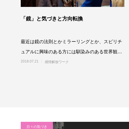
「鏡」と気づきと方向転換
最近は鏡の法則とかミラーリングとか、スピリチ
ュアルに興味のある方には馴染みのある世界観に
なってきているようですね。でも、頭ではわかっ
2018.07.21
感情解放ワーク
ているけ
日々の気づき