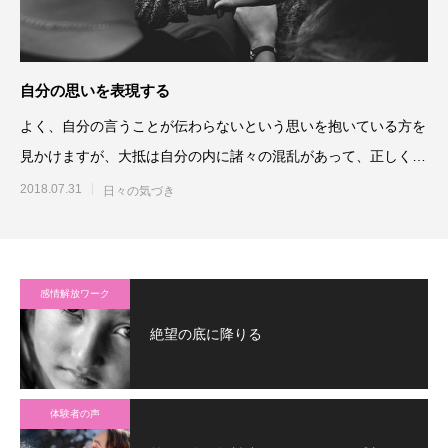
自分の思いを表現する
よく、自分の言うことが伝わらないという思いを抱いている方を
見かけますが、大抵は自分の内に諸々の混乱があって、正しく自
分と相手を捉えられていな
2018.07.31
日々の気づき
感情解放ワーク
絶望の底に降りる
体験者の声