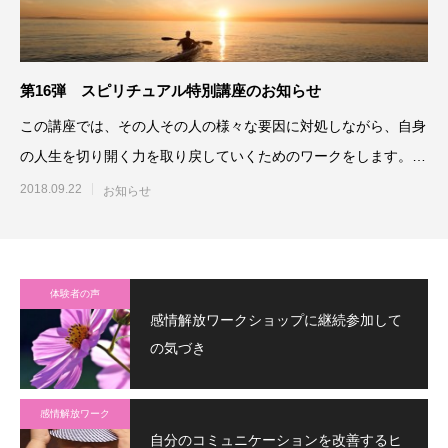
第16弾 スピリチュアル特別講座のお知らせ
この講座では、その人その人の様々な要因に対処しながら、自身
の人生を切り開く力を取り戻していくためのワークをします。そ
して、本当にその方自身の
2018.09.22
お知らせ
体験者の声
感情解放ワークショップに継続参加して
の気づき
感情解放ワーク
自分のコミュニケーションを改善するヒ