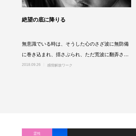
絶望の底に降りる
無意識でいる時は、そうした心のさざ波に無防備
に巻き込まれ、揺さぶられ、ただ荒波に翻弄され
る小舟のごとく、なす術もありません。けれど、
2018.09.26
感情解放ワーク
自分がど
霊性