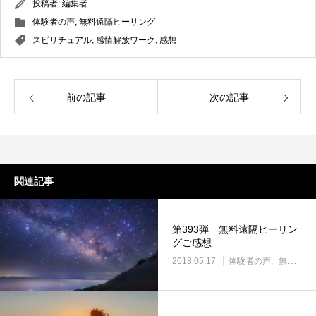
投稿者:
編集者
体験者の声
,
無料遠隔ヒーリング
スピリチュアル
,
感情解放ワーク
,
感想
前の記事
次の記事
関連記事
第393弾 無料遠隔ヒーリン
グご感想
2018.05.17
体験者の声
無料遠隔ヒーリング