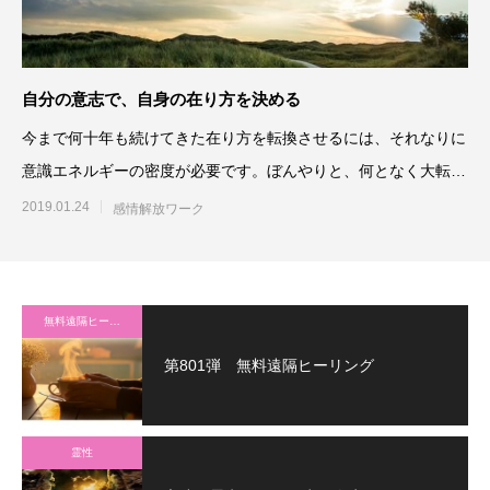
自分の意志で、自身の在り方を決める
今まで何十年も続けてきた在り方を転換させるには、それなりに
意識エネルギーの密度が必要です。ぼんやりと、何となく大転換
の奇跡は起きないのです。
2019.01.24
感情解放ワーク
無料遠隔ヒーリング
第801弾 無料遠隔ヒーリング
霊性