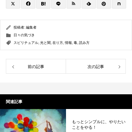
投稿者:
編集者
日々の気づき
スピリチュアル
,
光と闇
,
在り方
,
情報
,
毒
,
読み方
前の記事
次の記事
関連記事
もっとシンプルに、やりたい
ことをやる！