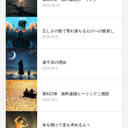
2026.08.10
正しさの陰で零れ落ちるものへの眼差し
2026.08.9
過干渉の理由
2026.08.8
第822弾 無料遠隔ヒーリングご感想
2026.08.7
命を懸けて道を求める人々