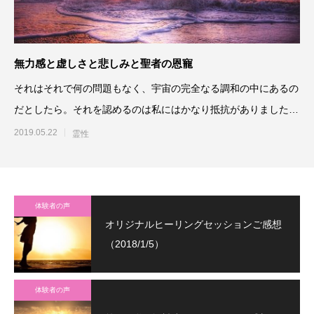
無力感と虚しさと悲しみと聖者の恩寵
それはそれで何の問題もなく、宇宙の完全なる調和の中にあるの
だとしたら。それを認めるのは私にはかなり抵抗がありました
が、自分の未熟さへの言い訳
2019.05.22
霊性
体験者の声
オリジナルヒーリングセッションご感想
（2018/1/5）
体験者の声