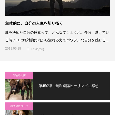
主体的に、自分の人生を切り拓く
肚を決めた自分の感覚って、どんなでしょうね。多分、逃げてい
る時よりは絶対的に内から溢れる力でパワフルな自分を感じるは
ずなのです。そのパワーを
2019.06.18
日々の気づき
体験者の声
第450弾 無料遠隔ヒーリングご感想
感情解放ワーク