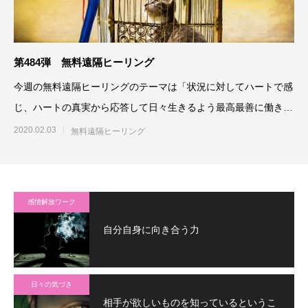
第484弾 無料遠隔ヒーリング
今週の無料遠隔ヒーリングのテーマは「状況に対してハートで感
じ、ハートの真実から応答して日々生きるよう最高最善に働きか
ける」です。参加される方
2020.02.03
無料遠隔ヒーリング
感情解放ワーク
自分自身に向き合う力
日々の気づき
相手が欲しいものを知っているというこ