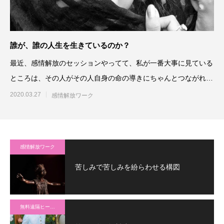
誰が、誰の人生を生きているのか？
最近、感情解放のセッションやってて、私が一番大事に見ている
ところは、その人がその人自身の命の導きにちゃんとつながれて
るかどうか、というところ
2020.03.27
感情解放ワーク
感情解放ワーク
苦しみで苦しみを紛らわせる構図
無料遠隔ヒーリング