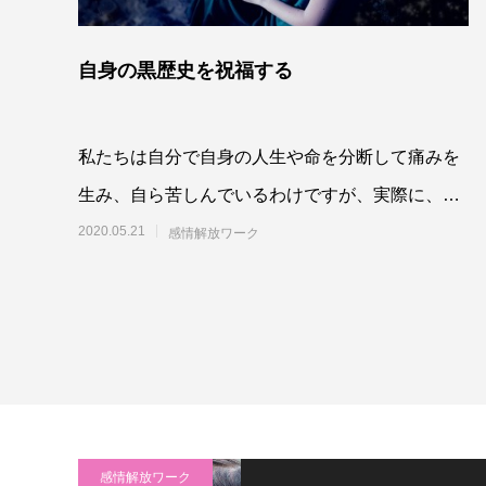
自身の黒歴史を祝福する
私たちは自分で自身の人生や命を分断して痛みを
生み、自ら苦しんでいるわけですが、実際に、嫌
だって拒絶して切り離したもの、固めてしこりの
2020.05.21
感情解放ワーク
ように異
感情解放ワーク