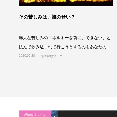
その苦しみは、誰のせい？
膨大な苦しみのエネルギーを前に、できない、と
怯んで飲み込まれて行こうとするのもあなたの選
択ですよね。踏みとどまらないことを「選んでい
2020.06.28
感情解放ワーク
る」わけ
感情解放ワーク