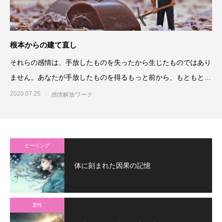
根本からの建て直し
それらの感情は、手放したものを失ったから生じたものではあり
ません。あなたが手放したものを得るもっと前から、もともとあ
なたの中にあったものです
2020.07.25
感情解放ワーク
ヒーリング
体に刻まれた因果の記憶
霊性