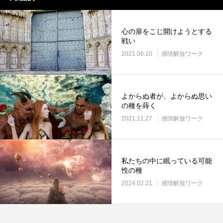
心の扉をこじ開けようとする
戦い
2021.06.10
感情解放ワーク
よからぬ者が、よからぬ思い
の種を蒔く
2021.11.27
感情解放ワーク
私たちの中に眠っている可能
性の種
2024.02.21
感情解放ワーク