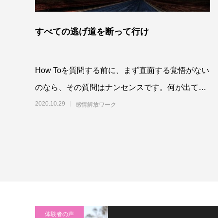
すべての逃げ道を断って行け
How Toを質問する前に、まず直面する覚悟がない
のなら、その質問はナンセンスです。何が出てき
たとしても、絶対に引かない。たとえハートが引
2020.10.29
感情解放ワーク
き
体験者の声