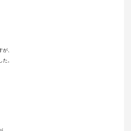
すが、
した。
、
が