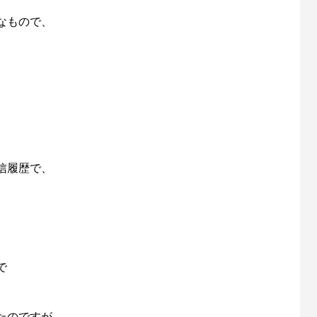
なもので、
、
信履歴で、
で
たのですが、