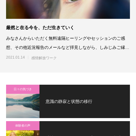
厳然と在る今を、ただ生きていく
みなさんからいただく無料遠隔ヒーリングやセッションのご感
想、その他近況報告のメールなど拝見しながら、しみじみご縁の
有難さを感じてほ
2021.01.14
感情解放ワーク
日々の気づき
意識の静寂と状態の移行
体験者の声