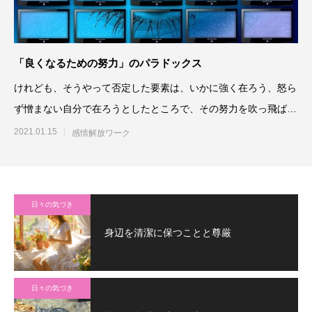
「良くなるための努力」のパラドックス
けれども、そうやって否定した要素は、いかに強く在ろう、怒ら
ず憎まない自分で在ろうとしたところで、その努力を吹っ飛ばす
くらいの強烈な出来事によ
2021.01.15
感情解放ワーク
日々の気づき
身辺を清潔に保つことと尊厳
日々の気づき