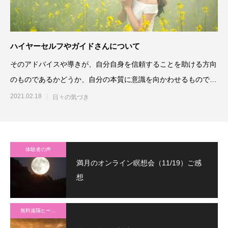
ハイヤーセルフやガイドさんについて
そのアドバイスや導きが、自分自身を信頼することを助ける方向
のものであるかどうか、自分の本質に意識を向かわせるものであ
るかどうかが見極めポイン
2021.02.18
日々の気づき
体験者の声
満月のオンライン瞑想会（11/19）ご感
想
無料遠隔ヒーリング