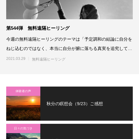
第544弾 無料遠隔ヒーリング
今週の無料遠隔ヒーリングのテーマは「予定調和の結論に自分を
ねじ込むのではなく、本当に自分が腑に落ちる真実を追究してい
くよう最高最善に働きかけ
2021.03.29
無料遠隔ヒーリング
体験者の声
秋分の瞑想会（9/23）ご感想
日々の気づき