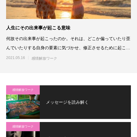
人生にその出来事が起こる意味
何故その出来事が起こったのか。それは、どこか偏っていたり歪
んでいたりする自身の要素に気づかせ、修正させるために起こっ
ています。であるならば、
2021.05.16
感情解放ワーク
感情解放ワーク
メッセージを読み解く
感情解放ワーク