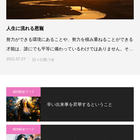
人生に流れる恩寵
努力ができる環境にあることや、努力を積み重ねることができる
才能は、誰にでも平等に備わっているわけではありません。そし
て、重要な出会いのタイミ
2021.07.27
日々の気づき
感情解放ワーク
辛い出来事を昇華するということ
感情解放ワーク