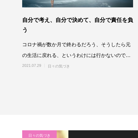
自分で考え、自分で決めて、自分で責任を負
う
コロナ禍が数か月で終わるだろう、そうしたら元
の生活に戻れる、というわけには行かないのでは
ないかな、と思います。私たち一人一人の外面
2021.07.29
日々の気づき
的、内面的
日々の気づき