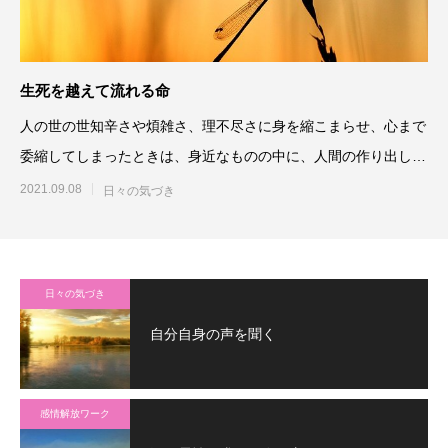
生死を越えて流れる命
人の世の世知辛さや煩雑さ、理不尽さに身を縮こまらせ、心まで
委縮してしまったときは、身近なものの中に、人間の作り出した
枠組みを離れさせてくれる
2021.09.08
日々の気づき
日々の気づき
自分自身の声を聞く
感情解放ワーク