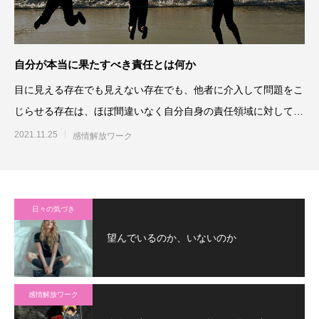
自分が本当に果たすべき責任とは何か
目に見える存在でも見えない存在でも、他者に介入して問題をこ
じらせる存在は、ほぼ間違いなく自分自身の責任領域に対して責
任を果たしていません。に
2021.11.25
感情解放ワーク
日々の気づき
望んでいるのか、いないのか
感情解放ワーク