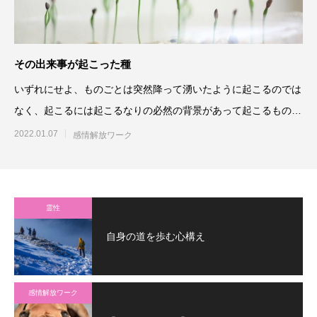
その出来事が起こった種
いずれにせよ、ものごとは突然降って湧いたように起こるのでは
なく、起こるには起こるなりの必然の背景があって起こるもので
す。表面的に収まったよう
2022.01.07
感情解放ワーク
霊性
自身の道を歩む心構え
感情解放ワーク