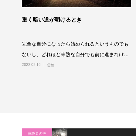
重く暗い道が明けるとき
完全な自分になったら始められるというものでも
ないし、どれほど未熟な自分でも前に進まなけれ
ばいけないときがあります。未熟な自分でぶつか
2022.02.16
霊性
るからこ
体験者の声