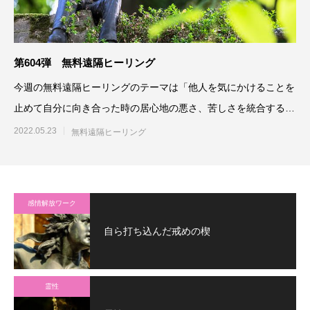
第604弾 無料遠隔ヒーリング
今週の無料遠隔ヒーリングのテーマは「他人を気にかけることを
止めて自分に向き合った時の居心地の悪さ、苦しさを統合するよ
う最高最善に働きかける」
2022.05.23
無料遠隔ヒーリング
感情解放ワーク
自ら打ち込んだ戒めの楔
霊性