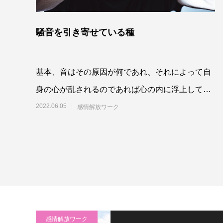
騒音を引き寄せている種
基本、音はその原因が何であれ、それによって自
身の心が乱されるのであれば心の内に浮上してい
る感情は、元々自分の中に抑圧されているもので
2022.06.05
感情解放ワーク
あり、音
感情解放ワーク