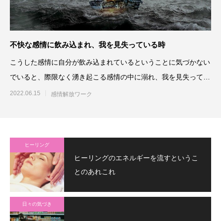
不快な感情に飲み込まれ、我を見失っている時
こうした感情に自分が飲み込まれているということに気づかない
でいると、際限なく湧き起こる感情の中に溺れ、我を見失ってし
まいます。だから、気づく
2022.06.15
感情解放ワーク
ヒーリング
ヒーリングのエネルギーを流すというこ
とのあれこれ
日々の気づき