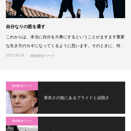
自分なりの筋を通す
これからは、本当に自分を大事にするということがますます重要
な生き方のカギになってくるように思います。そのときに、何を
基準にしてどう立ち振る舞
2022.06.18
感情解放ワーク
感情解放ワーク
善良さの陰にあるプライドと頑固さ
感情解放ワーク