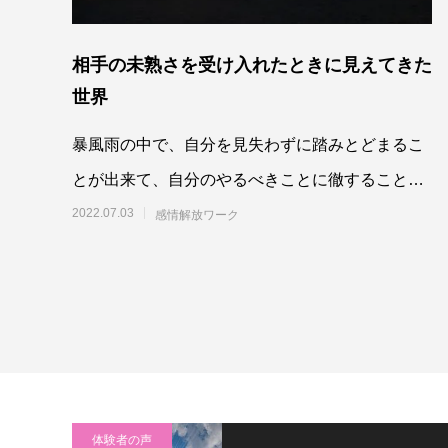
相手の未熟さを受け入れたときに見えてきた
世界
暴風雨の中で、自分を見失わずに踏みとどまるこ
とが出来て、自分のやるべきことに徹することが
出来たら、それまでにない豊かなギフトに触れる
2022.07.03
感情解放ワーク
ことが出
体験者の声