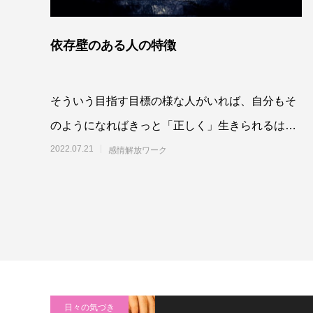
依存壁のある人の特徴
そういう目指す目標の様な人がいれば、自分もそ
のようになればきっと「正しく」生きられるはず
だと信じているので、何も考えず、一生懸命その
2022.07.21
感情解放ワーク
後姿を追
日々の気づき