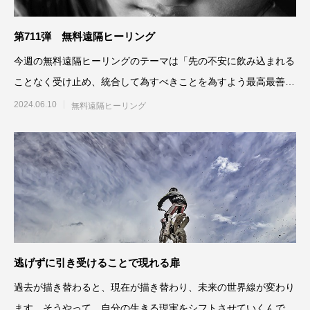
第711弾 無料遠隔ヒーリング
今週の無料遠隔ヒーリングのテーマは「先の不安に飲み込まれる
ことなく受け止め、統合して為すべきことを為すよう最高最善に
働きかける」です。参加さ
2024.06.10
無料遠隔ヒーリング
逃げずに引き受けることで現れる扉
過去が描き替わると、現在が描き替わり、未来の世界線が変わり
ます。そうやって、自分の生きる現実をシフトさせていくんです