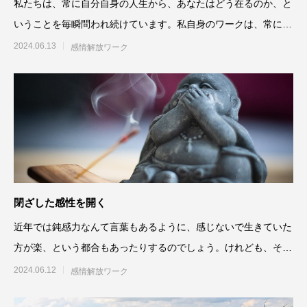
私たちは、常に自分自身の人生から、あなたはどう在るのか、と
いうことを毎瞬問われ続けています。私自身のワークは、常にそ
の問いかけへの応答として
2024.06.13
感情解放ワーク
閉ざした感性を開く
近年では鈍感力なんて言葉もあるように、感じないで生きていた
方が楽、という都合もあったりするのでしょう。けれども、その
状態で居ると、他人の感情
2024.06.12
感情解放ワーク