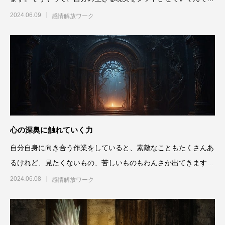
ね。数分前までいた世界線
2024.06.09
感情解放ワーク
心の深奥に触れていく力
自分自身に向き合う作業をしていると、素敵なこともたくさんあ
るけれど、見たくないもの、苦しいものもわんさか出てきます
ね。どこまでそういうものを
2024.06.08
感情解放ワーク