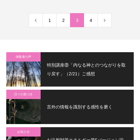
1
2
3
4
体験者の声
特別講座⑧「内なる神とのつながりを取
り戻す」（2/21）ご感想
日々の気づき
言外の情報を識別する感性を磨く
お知らせ
お注射対策エネルギー第5バージョン設