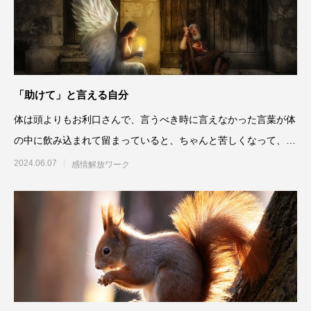
「助けて」と言える自分
体は頭よりもお利口さんで、言うべき時に言えなかった言葉が体
の中に飲み込まれて留まっていると、ちゃんと苦しくなって、サ
インを送ってくれるんです
2024.06.07
感情解放ワーク