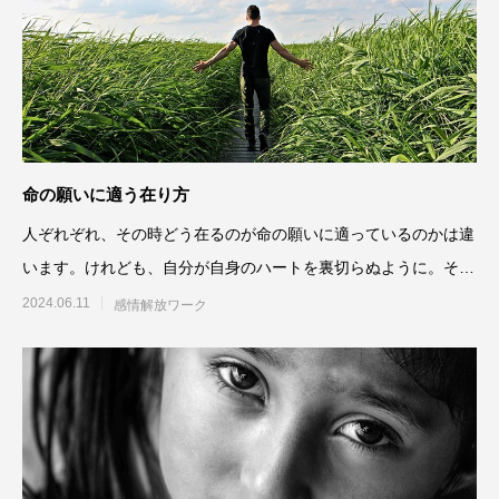
命の願いに適う在り方
人ぞれぞれ、その時どう在るのが命の願いに適っているのかは違
います。けれども、自分が自身のハートを裏切らぬように。そう
いう在り方をしているとき
2024.06.11
感情解放ワーク