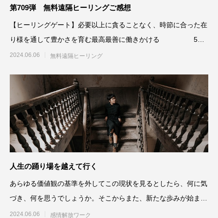
第709弾 無料遠隔ヒーリングご感想
【ヒーリングゲート】必要以上に貪ることなく、時節に合った在
り様を通して豊かさを育む最高最善に働きかける 5月
29日実施
2024.06.06
無料遠隔ヒーリング
人生の踊り場を越えて行く
あらゆる価値観の基準を外してこの現状を見るとしたら、何に気
づき、何を思うでしょうか。そこからまた、新たな歩みが始まっ
ていきます。今まで培って
2024.06.06
感情解放ワーク