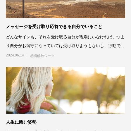
メッセージを受け取り応答できる自分でいること
どんなサインも、それを受け取る自分が現場にいなければ、つま
り自分がお留守になっていては受け取りようもないし、行動でき
ないのです。だから、自分
2024.06.14
感情解放ワーク
人生に臨む姿勢